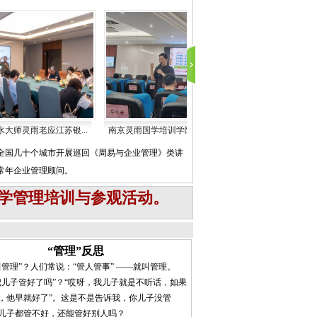
大师灵雨老应江苏银...
南京灵雨国学培训学院首席国学大...
国际注册风水大
全国几十个城市开展巡回《周易与企业管理》类讲
常年企业管理顾问。
学管理培训与参观活动。
“管理”反思
管理”？人们常说：“管人管事” ——就叫管理。
儿子管好了吗”？“哎呀，我儿子就是不听话，如果
，他早就好了”。这是不是告诉我，你儿子没管
儿子都管不好，还能管好别人吗？