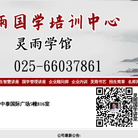
生智慧讲座
国学管理讲座
企业顾问师
企业内训
灵雨书艺
招生简章
名师
灵
雨
中泰国际广场5幢816室
国
学
讲
堂
公司最新公告: