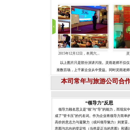
师应侨联会邀请参加 “南...
2015年12月12日，本周六...
灵
以上图片只是部分演讲片段。灵雨老师不仅仅
座数百场，上千家企业从中受益。同时灵雨老师
本司常年与旅游公司合
“领导力”反思
领导力顾名思义是“领”与“导”的能力，而现实
成了“管卡压”的代名词。作为企业将领导力简单
高价的意志力与凝聚力（或叫领导魅力）则更妥
意图与志向的坚定性（当然是正当的意图）和通