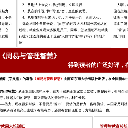
2、从刑法上来说：押赴刑场，立即执行。
人啊，就
的魅力
3、从音韵来说:"执"同"直"音，直直的意思。
偏老想着
展，不是
4、从现在的字形来说：执，为手执一丸，直射人心。
疲惫不堪
领导魅力
无论从哪个角度来说，“执行”的过程大凡都是伤害他人的
原由了吗
结一心，
过程，就企业来说大多数是员工、同事，怎么能动不动就执
“管”如
的发展
行呢？难道真的验证了现在“人伦”的“伦”字了吗？
[详细介
细介绍]
绍]
《周易与管理智慧》
得到读者的广泛好评，
老师（字灵雨）的著作
《周易与管理智慧》
由南京东南大学出版社出版，在全国新华
与管理智慧》
从企业组织结构入手，致力于帮助企业家知己知彼，调整改善，针对企业
行，唤起人们的智慧，建立普适话的管理平台，利在长远。
借力。现在很多时候，不需要用“苦力”，要借的是智力，俗称脑袋。从国家乃到社
顾茅庐请诸葛亮出山呢？有能有力，还要有智的谋配合，方能阴阳合一也。
智慧周末培训班
管理智慧夜校培