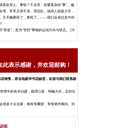
喜欢管人。事呢？不去管，纷繁复杂的“事”，偏
去理，常常又理不清，理还乱，搞得人筋疲力尽，
，天天喊累死了，累死了。——我们反省过其中的
？
同“管道”，是为“管控”事物的运动方向与状态。
[详
在此表示感谢，并欢迎邮购！
书店销售，若当地新华书店缺货，欢迎与我们联系邮
管理中的有关问题，梳理心路，明确方向，定好位
会很多大企业家，都有智囊团，有智者作顾问。刘
训班