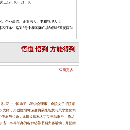
三19：00—21：00
家、企业高管、企业法人、专职管理人士
区江东中路313号中泰国际广场5幢816室灵雨学
悟道 悟到 方能得到
查看更多
书法家、中国扬子书画学会理事、金陵女子书院顾
水大师，开创性地将深邃的易经智慧与风水文化精
化的传承与弘扬，尤擅提供私人定制书法服务，作品
加省、市等举办的各种慈善书画大赛活动，并捐赠