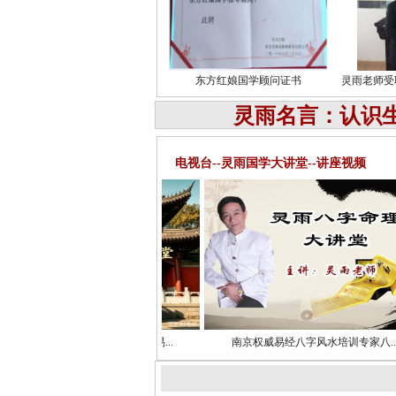
东方红娘国学顾问证书
灵雨老师受
灵雨名言：认识
电视台--灵雨国学大讲堂--讲座视频
传统文化普及名师灵雨老师易...
南京权威易经八字风水培训专家八...