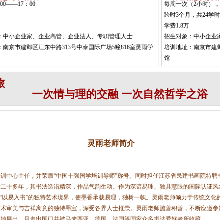
0——17：00
每周一次（2小时），周
跨时3个月，共24学时
学费1.8万
：中小企业家、企业高管、企业法人、专职管理人士
招生对象：中小企业
南京市建邺区江东中路313号中泰国际广场5幢816室灵雨学
培训地址：南京市建邺
馆
旅
一次情与理的交融 一次自然哲学之浴
灵雨老师简介
训中心主任，并荣膺“中国十强国学培训导师”称号。同时担任江苏省民建书画院特聘
术二十多年，其书法造诣精深，作品气韵生动。作为深谙易理、独具慧眼的国际认证风
创“以易入书”的独特艺术境界，使墨香承载易理，独树一帜。灵雨老师倾力于传统文
艺术审美与吉祥寓意的独特墨宝，深受各界人士推崇。灵雨老师施善积善，不断应邀参
等地展出，且走出国门并被马来西亚、德国、法国等国家众多书法爱好者所收藏。