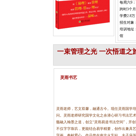
每周六9：0
跨时3个月
学费2.8万
招生对象
培训地址：
馆
一束管理之光 一次悟道之
灵雨书艺
灵雨老师，艺文双馨，融通古今。现任灵雨国学培
问。灵雨老师研究国学文化之余潜心研习书法艺
髓融入翰墨之道，创立“灵雨易道书法空间”，开
不仅字字珠玑，更能结合易学精要，创作出兼具
字画，奉献爱心。作品曾在南京火车站、夫子庙