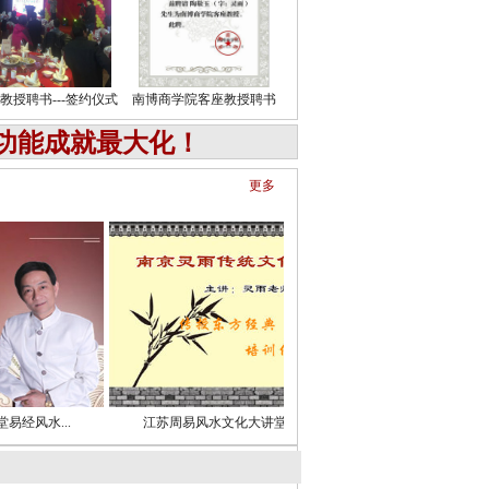
教授聘书---签约仪式
南博商学院客座教授聘书
功能成就最大化！
更多
水...
江苏周易风水文化大讲堂风水讲座...
中国十强周易风水