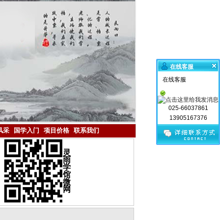
在线客服
在线客服
025-66037861
13905167376
风采
国学入门
项目价格
联系我们
灵
雨
学
馆
微
网